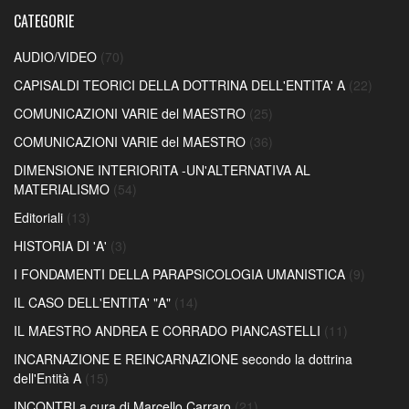
CATEGORIE
AUDIO/VIDEO
(70)
CAPISALDI TEORICI DELLA DOTTRINA DELL'ENTITA' A
(22)
COMUNICAZIONI VARIE del MAESTRO
(25)
COMUNICAZIONI VARIE del MAESTRO
(36)
DIMENSIONE INTERIORITA -UN'ALTERNATIVA AL
MATERIALISMO
(54)
Editoriali
(13)
HISTORIA DI 'A'
(3)
I FONDAMENTI DELLA PARAPSICOLOGIA UMANISTICA
(9)
IL CASO DELL'ENTITA' "A"
(14)
IL MAESTRO ANDREA E CORRADO PIANCASTELLI
(11)
INCARNAZIONE E REINCARNAZIONE secondo la dottrina
dell'Entità A
(15)
INCONTRI a cura di Marcello Carraro
(21)