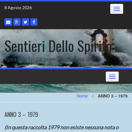
Skip
8 Agosto 2026
Toggle
to
navigatio
content
Sentieri Dello Spirito
Agorà dello Spirito: convivio degli uomini liberi
Toggle
navigation
Home
/
ANNO 3 – 1979
ANNO 3 – 1979
(In questa raccolta 1979 non esiste nessuna nota o