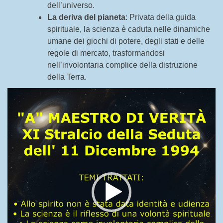
dell’universo.
La deriva del pianeta
: Privata della guida
spirituale, la scienza è caduta nelle dinamiche
umane dei giochi di potere, degli stati e delle
regole di mercato, trasformandosi
nell’involontaria complice della distruzione
della Terra.
Video
Player