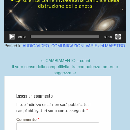
00:00
08:18
Posted in
AUDIO/VIDEO
,
COMUNICAZIONI VARIE del MAESTRO
Post
←
CAMBIAMENTO – cenni
navigation
Il vero senso della competitività: tra competenza, potere e
saggezza
→
Lascia un commento
Il tuo indirizzo email non sarà pubblicato.
I
campi obbligatori sono contrassegnati
*
Commento
*