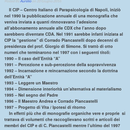
Posted By
Aurelio
on 20 Giugno 2016
Il CIP – Centro Italiano di Parapsicologia di Napoli, iniziò
nel 1990 la pubblicazione annuale di una monografia che
veniva inviata a quanti rinnovavano l’adesione
all’abbonamento annuale alle CDX che l’anno dopo
sarebbero diventate CDA. Nel 1991 sarebbe infatti iniziata al
CIP la “gestione” di Corrado Piancastelli dopo decenni di
presidenza del prof. Giorgio di Simone. Si trattò di otto
numeri che terminarono nel 1997 con i seguenti titoli:
1990 – Il caso dell’Entità “A”
1991 – Percezione e sub-percezione della sopravvivenza
1992 – Incarnazione e reincarnazione secondo la dottrina
dell’Entità “A”
1993 – Leggere un Maestro
1994 – Dimensione interiorità un’alternativa al materialismo
1995 – Nel segno del Padre
1996 – Il Maestro Andrea e Corrado Piancastelli
1997 – Progetto di Vita / Ipotesi di ritorno
In effetti più che di monografie organiche vere e proprie si
trattava di volumetti che raccoglievano scritti e articoli dei
membri del CIP e di C. Piancastelli mentre l’ultimo del 1997