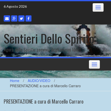
Skip
6 Agosto 2026
Toggle
to
navigatio
content
Sentieri Dello Spirito
Agorà dello Spirito: convivio degli uomini liberi
Toggle
navigation
Home
/
AUDIO/VIDEO
/
PRESENTAZIONE a cura di Marcello Carraro
PRESENTAZIONE a cura di Marcello Carraro