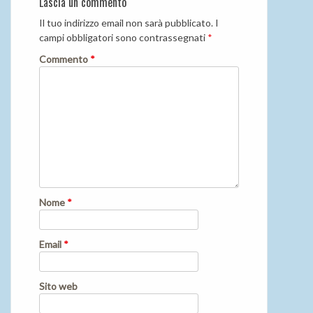
Lascia un commento
Il tuo indirizzo email non sarà pubblicato.
I
campi obbligatori sono contrassegnati
*
Commento
*
Nome
*
Email
*
Sito web