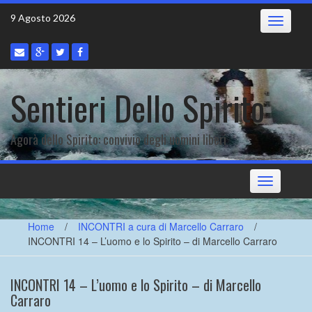
Skip
9 Agosto 2026
Toggle
to
navigatio
content
Sentieri Dello Spirito
Agorà dello Spirito: convivio degli uomini liberi
Toggle
navigation
Home
/
INCONTRI a cura di Marcello Carraro
/
INCONTRI 14 – L’uomo e lo Spirito – di Marcello Carraro
INCONTRI 14 – L’uomo e lo Spirito – di Marcello
Carraro