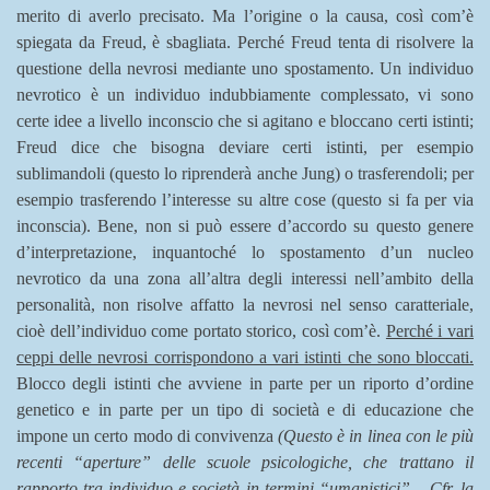
merito di averlo precisato. Ma l’origine o la causa, così com’è
spiegata da Freud, è sbagliata. Perché Freud tenta di risolvere la
questione della nevrosi mediante uno spostamento. Un individuo
nevrotico è un individuo indubbiamente complessato, vi sono
certe idee a livello inconscio che si agitano e bloccano certi istinti;
Freud dice che bisogna deviare certi istinti, per esempio
sublimandoli (questo lo riprenderà anche Jung) o trasferendoli; per
esempio trasferendo l’interesse su altre cose (questo si fa per via
inconscia). Bene, non si può essere d’accordo su questo genere
d’interpretazione, inquantoché lo spostamento d’un nucleo
nevrotico da una zona all’altra degli interessi nell’ambito della
personalità, non risolve affatto la nevrosi nel senso caratteriale,
cioè dell’individuo come portato storico, così com’è.
Perché i vari
ceppi delle nevrosi corrispondono a vari istinti che sono bloccati.
Blocco degli istinti che avviene in parte per un riporto d’ordine
genetico e in parte per un tipo di società e di educazione che
impone un certo modo di convivenza
(Questo è in linea con le più
recenti “aperture” delle scuole psicologiche, che trattano il
rapporto tra individuo e società in termini “umanistici” – Cfr, la