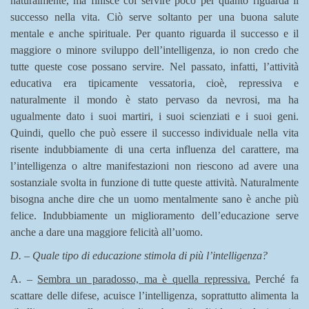
naturalmente, ma finisce col servire poco per quanto riguarda il
successo nella vita. Ciò serve soltanto per una buona salute
mentale e anche spirituale. Per quanto riguarda il successo e il
maggiore o minore sviluppo dell’intelligenza, io non credo che
tutte queste cose possano servire. Nel passato, infatti, l’attività
educativa era tipicamente vessatoria, cioè, repressiva e
naturalmente il mondo è stato pervaso da nevrosi, ma ha
ugualmente dato i suoi martiri, i suoi scienziati e i suoi geni.
Quindi, quello che può essere il successo individuale nella vita
risente indubbiamente di una certa influenza del carattere, ma
l’intelligenza o altre manifestazioni non riescono ad avere una
sostanziale svolta in funzione di tutte queste attività. Naturalmente
bisogna anche dire che un uomo mentalmente sano è anche più
felice. Indubbiamente un miglioramento dell’educazione serve
anche a dare una maggiore felicità all’uomo.
D. – Quale tipo di educazione stimola di più l’intelligenza?
A. –
Sembra un paradosso, ma è quella repressiva.
Perché fa
scattare delle difese, acuisce l’intelligenza, soprattutto alimenta la