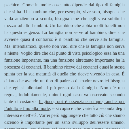
psichico. Come in molte cose tutto dipende dal tipo di famiglia
che si ha. Un bambino che, per esempio, vive solo, bisogna che
vada anzitempo a scuola, bisogna cioè che egli viva subito in
mezzo ad altri bambini. Un bambino che abbia molti fratelli non
ha questa esigenza. La famiglia non serve al bambino, direi che
avviene quasi il contrario: è il bambino che serve alla famiglia.
Ma, intendiamoci, questo non vuol dire che la famiglia non serva
a niente, voglio dire che dal punto di vista psicologico essa ha una
funzione importante, ma una funzione altrettanto importante ha la
presenza di coetanei. Il bambino riceve dai coetanei quasi la stessa
spinta per la sua maturità di quella che riceve vivendo in casa. È
chiaro che avendo un tipo di padre o di madre nevrotici bisogna
che egli si allontani al più presto dalla famiglia. Non c’è una
regola, indubbiamente, quindi ogni caso va osservato secondo
tante circostanze.
Il gioco, poi è essenziale sempre, anche per
l’adulto e fino alla morte,
e si capisce che varierà a seconda degli
interessi e dell’età. Vorrei però aggiungere che tutto ciò che stiamo
dicendo è importante per un sano sviluppo dell’essere umano,