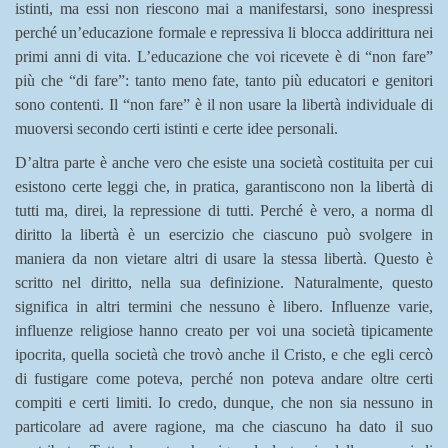
istinti, ma essi non riescono mai a manifestarsi, sono inespressi
perché un’educazione formale e repressiva li blocca addirittura nei
primi anni di vita. L’educazione che voi ricevete è di “non fare”
più che “di fare”: tanto meno fate, tanto più educatori e genitori
sono contenti. Il “non fare” è il non usare la libertà individuale di
muoversi secondo certi istinti e certe idee personali.
D’altra parte è anche vero che esiste una società costituita per cui
esistono certe leggi che, in pratica, garantiscono non la libertà di
tutti ma, direi, la repressione di tutti. Perché è vero, a norma dl
diritto la libertà è un esercizio che ciascuno può svolgere in
maniera da non vietare altri di usare la stessa libertà. Questo è
scritto nel diritto, nella sua definizione. Naturalmente, questo
significa in altri termini che nessuno è libero. Influenze varie,
influenze religiose hanno creato per voi una società tipicamente
ipocrita, quella società che trovò anche il Cristo, e che egli cercò
di fustigare come poteva, perché non poteva andare oltre certi
compiti e certi limiti. Io credo, dunque, che non sia nessuno in
particolare ad avere ragione, ma che ciascuno ha dato il suo