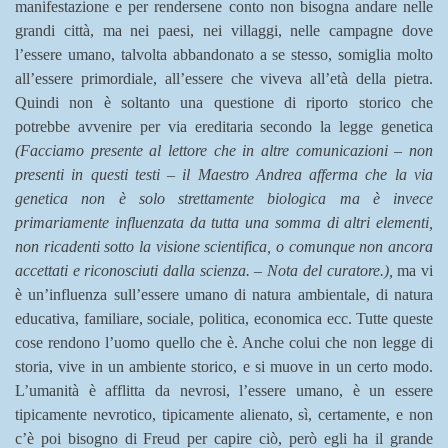
manifestazione e per rendersene conto non bisogna andare nelle
grandi città, ma nei paesi, nei villaggi, nelle campagne dove
l’essere umano, talvolta abbandonato a se stesso, somiglia molto
all’essere primordiale, all’essere che viveva all’età della pietra.
Quindi non è soltanto una questione di riporto storico che
potrebbe avvenire per via ereditaria secondo la legge genetica
(Facciamo presente al lettore che in altre comunicazioni – non
presenti in questi testi – il Maestro Andrea afferma
che
la via
genetica non è solo strettamente biologica ma è invece
primariamente influenzata da
tutta una somma di altri elementi,
non ricadenti sotto la visione scientifica, o comunque non ancora
accettati e riconosciuti dalla scienza. – Nota del curatore.),
ma vi
è un’influenza sull’essere umano di natura ambientale, di natura
educativa, familiare, sociale, politica, economica ecc. Tutte queste
cose rendono l’uomo quello che è. Anche colui che non legge di
storia, vive in un ambiente storico, e si muove in un certo modo.
L’umanità è afflitta da nevrosi, l’essere umano, è un essere
tipicamente nevrotico, tipicamente alienato, sì, certamente, e non
c’è poi bisogno di Freud per capire ciò, però egli ha il grande