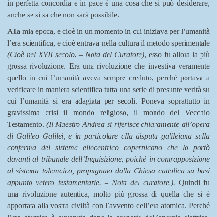
in perfetta concordia e in pace è una cosa che si può desiderare,
anche se si sa che non sarà possibile.
Alla mia epoca, e cioè in un momento in cui iniziava per l’umanità
l’era scientifica, e cioè entrava nella cultura il metodo sperimentale
(Cioè nel XVII secolo. – Nota del Curatore)
, esso fu allora la più
grossa rivoluzione. Era una rivoluzione che investiva veramente
quello in cui l’umanità aveva sempre creduto, perché portava a
verificare in maniera scientifica tutta una serie di presunte verità su
cui l’umanità si era adagiata per secoli. Poneva soprattutto in
gravissima crisi il mondo religioso, il mondo del Vecchio
Testamento.
(Il Maestro Andrea si riferisce chiaramente all’opera
di Galileo Galilei, e in particolare alla disputa galileiana sulla
conferma del sistema eliocentrico copernicano che lo portò
davanti al tribunale dell’Inquisizione, poiché in contrapposizione
al sistema tolemaico, propugnato dalla Chiesa cattolica su basi
appunto vetero testamentarie. – Nota del curatore.).
Quindi fu
una rivoluzione autentica, molto più grossa di quella che si è
apportata alla vostra civiltà con l’avvento dell’era atomica. Perché