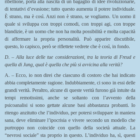
ribellione, porta alla nascita di un bagaglio di idee rivoluzionarie,
di tentativi d’evasione; tutto questo aumenta il potere individuale.
È strano, ma è così. Anzi non è strano, se vogliamo. Un uomo il
quale si sviluppa con troppi comodi, con troppi agi, con troppe
blandizie, è un uomo che non ha molta possibilità e molta capacità
di affermare la propria personalità. Può apparire discutibile,
questo, lo capisco, però se riflettete vedrete che è così, in fondo.
D. – Alla luce delle tue considerazioni, tra la teoria di Freud e
quella di Jung, qual è quella che più si avvicina alla verità?
A. – Ecco, io non direi che ciascuno di costoro che hai indicato
abbia completamente ragione. Indubbiamente, ci sono in essi delle
grandi verità. Peraltro, alcune di queste verità furono già intuite da
tempi remotissimi, anche se soltanto con l’avvento della
psicoanalisi si sono gettate alcune basi abbastanza probanti. Io
ritengo anzitutto che l’individuo, per potersi sviluppare in maniera
sana, deve eliminare l’ipocrisia e vivere secondo un modello che
purtroppo non coincide con quello della società attuale. La
“nevrosi sociale” sta proprio in questo. L’individuo ha, sì, questi