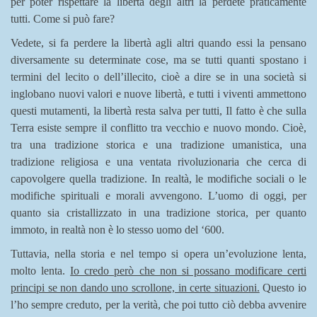
per poter rispettare la libertà degli altri la perdete praticamente
tutti. Come si può fare?
Vedete, si fa perdere la libertà agli altri quando essi la pensano
diversamente su determinate cose, ma se tutti quanti spostano i
termini del lecito o dell’illecito, cioè a dire se in una società si
inglobano nuovi valori e nuove libertà, e tutti i viventi ammettono
questi mutamenti, la libertà resta salva per tutti, Il fatto è che sulla
Terra esiste sempre il conflitto tra vecchio e nuovo mondo. Cioè,
tra una tradizione storica e una tradizione umanistica, una
tradizione religiosa e una ventata rivoluzionaria che cerca di
capovolgere quella tradizione. In realtà, le modifiche sociali o le
modifiche spirituali e morali avvengono. L’uomo di oggi, per
quanto sia cristallizzato in una tradizione storica, per quanto
immoto, in realtà non è lo stesso uomo del ‘600.
Tuttavia, nella storia e nel tempo si opera un’evoluzione lenta,
molto lenta.
Io credo però che non si possano modificare certi
principi se non dando uno scrollone, in certe situazioni.
Questo io
l’ho sempre creduto, per la verità, che poi tutto ciò debba avvenire