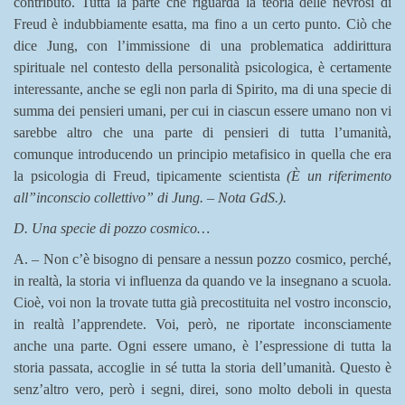
contributo. Tutta la parte che riguarda la teoria delle nevrosi di
Freud è indubbiamente esatta, ma fino a un certo punto. Ciò che
dice Jung, con l’immissione di una problematica addirittura
spirituale nel contesto della personalità psicologica, è certamente
interessante, anche se egli non parla di Spirito, ma di una specie di
summa dei pensieri umani, per cui in ciascun essere umano non vi
sarebbe altro che una parte di pensieri di tutta l’umanità,
comunque introducendo un principio metafisico in quella che era
la psicologia di Freud, tipicamente scientista
(È un riferimento
all”inconscio collettivo” di Jung. – Nota GdS.).
D. Una specie di pozzo cosmico…
A. – Non c’è bisogno di pensare a nessun pozzo cosmico, perché,
in realtà, la storia vi influenza da quando ve la insegnano a scuola.
Cioè, voi non la trovate tutta già precostituita nel vostro inconscio,
in realtà l’apprendete. Voi, però, ne riportate inconsciamente
anche una parte. Ogni essere umano, è l’espressione di tutta la
storia passata, accoglie in sé tutta la storia dell’umanità. Questo è
senz’altro vero, però i segni, direi, sono molto deboli in questa