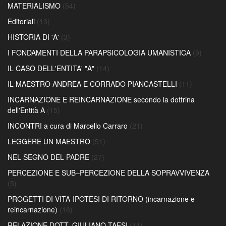
MATERIALISMO
(54)
Editoriali
(13)
HISTORIA DI 'A'
(3)
I FONDAMENTI DELLA PARAPSICOLOGIA UMANISTICA
(9)
IL CASO DELL'ENTITA' "A"
(14)
IL MAESTRO ANDREA E CORRADO PIANCASTELLI
(11)
INCARNAZIONE E REINCARNAZIONE secondo la dottrina
dell'Entità A
(15)
INCONTRI a cura di Marcello Carraro
(21)
LEGGERE UN MAESTRO
(51)
NEL SEGNO DEL PADRE
(27)
PERCEZIONE E SUB–PERCEZIONE DELLA SOPRAVVIVENZA
(5)
PROGETTI DI VITA-IPOTESI DI RITORNO (incarnazione e
reincarnazione)
(16)
RELAZIONE DOTT. GIULIANO TAESI
(11)