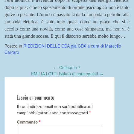
l’era atomica è avvenuta dopo la scoperta dell’energia elettrica,
dopo la pila; cioè lo spostamento di ordine psicologico non è tanto
grave o pesante. L’uomo è passato sì dalla lampada a petrolio alla
lampada elettrica; è stato tutto quasi come un gioco che si è
accolto come una novità, come una cosa simpatica, ma non vi è
stata una grande scossa. E qui il discorso sarebbe molto lungo…
Posted in
RIEDIZIONI DELLE CDA già CDX a cura di Marcello
Carraro
Post
←
Colloquio 7
navigation
EMILIA LOTTI Saluto ai convegnisti
→
Lascia un commento
Il tuo indirizzo email non sarà pubblicato.
I
campi obbligatori sono contrassegnati
*
Commento
*