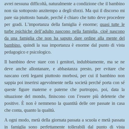
avrei nessuna difficoltà, naturalmente a condizione che il bambino
non sia sottoposto anzitempo a degli sforzi. Ma qui il discorso mi
pare sia piuttosto banale, perché è chiaro che tutto deve procedere
per gradi. L’importanza della famiglia è enorme;
quasi tutte le
turbe psichiche dell’adulto nascono nella famiglia, cioè nascono
da una famiglia che non ha saputo dare ordine alla mente del
bambino.
quindi la sua importanza è enorme dal punto di vista
pedagogico e psicologico.
Il bambino deve stare con i genitori, indubbiamente, ma se ne
deve anche allontanare, e abbastanza presto, per evitare che
nascano certi legami piuttosto morbosi, per cui il bambino non
sappia poi inserirsi agevolmente nella società perché porta con sé
queste figure materne e paterne che purtroppo, poi, data la
situazione del mondo, finiscono con l’essere più deleterie che
positive. È non è nemmeno la quantità delle ore passate in casa
che conta, quanto la qualità.
A ogni modo, metà della giornata passata a scuola e metà passata
in famiglia sono perfettamente tollerabili dal punto di vista