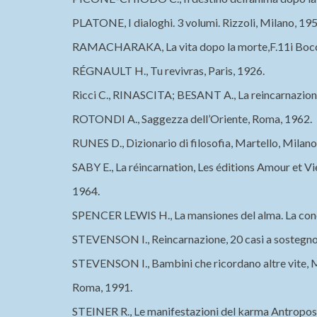
PLATONE, I dialoghi. 3 volumi. Rizzoli, Milano, 195
RAMACHARAKA, La vita dopo la morte,F.11i Bocc
RÉGNAULT H., Tu revivras, Paris, 1926.
Ricci C., RINASCITA; BESANT A., La reincarnazion
ROTONDI A., Saggezza dell’Oriente, Roma, 1962.
RUNES D., Dizionario di filosofia, Martello, Milan
SABY E., La réincarnation, Les éditions Amour et Vi
1964.
SPENCER LEWIS H., La mansiones del alma. La conc
STEVENSON I., Reincarnazione, 20 casi a sostegno
STEVENSON I., Bambini che ricordano altre vite, 
Roma, 1991.
STEINER R., Le manifestazioni del karma Antropos