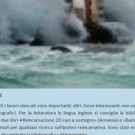
E
i i lavori elencati sono importanti; altri, forse interessanti, non s
grafici. Per la letteratura in lingua inglese si consiglia la bibli
 due libri •Reincarnazione, 20 casi a sostegno» (Armenia) e »Bam
ali per qualsiasi ricerca sull’ipotesi reincarnativa. Sono stati es
 è disseminata la bibliografia sull’argomento.