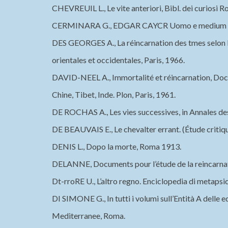
CHEVREUIL L., Le vite anteriori, Bibl. dei curiosi 
CERMINARA G., EDGAR CAYCR Uomo e medium karma
DES GEORGES A., La réincarnation des tmes selon l
orientales et occidentales, Paris, 1966.
DAVID-NEEL A., Immortalité et réincarnation, Doct
Chine, Tibet, Inde. Plon, Paris, 1961.
DE ROCHAS A., Les vies successives, in Annales de
DE BEAUVAIS E., Le chevalter errant. (Étude critique
DENIS L., Dopo la morte, Roma 1913.
DELANNE, Documents pour l’étude de la reincarnati
Dt-rroRE U., L’altro regno. Enciclopedia di metapsich
DI SIMONE G., In tutti i volumi sull’Entità A delle e
Mediterranee, Roma.