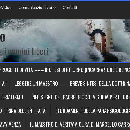
/Video
Comunicazioni varie
Contatti
to
li uomini liberi
PROGETTI DI VITA ––– IPOTESI DI RITORNO (INCARNAZIONE E REIN
‘A’
LEGGERE UN MAESTRO ––– BREVE SINTESI DELLA DOTTRINA 
ATERIALISMO
NEL SEGNO DEL PADRE (PICCOLA GUIDA PER IL CR
TRINA DELL’ENTITA’ ‘A’
I FONDAMENTI DELLA PARAPSICOLOG
RAVVIVENZA
IL MAESTRO DI VERITA’ A CURA DI MARCELLO CAR