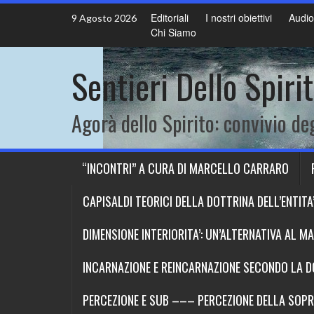
Skip
Editoriali
I nostri obiettivi
Audio
9 Agosto 2026
to
Chi Siamo
content
Sentieri Dello Spiri
Agorà dello Spirito: convivio deg
“INCONTRI” A CURA DI MARCELLO CARRARO
CAPISALDI TEORICI DELLA DOTTRINA DELL’ENTITA’ 
DIMENSIONE INTERIORITA’: UN’ALTERNATIVA AL M
INCARNAZIONE E REINCARNAZIONE SECONDO LA DOT
PERCEZIONE E SUB ––– PERCEZIONE DELLA SOP