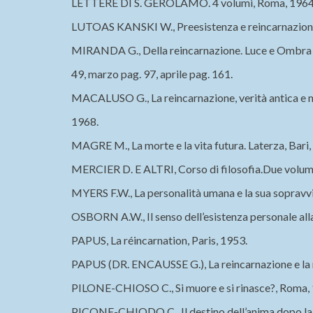
LETTERE DI S. GEROLAMO. 4 volumi, Roma, 1964
LUTOAS KANSKI W., Preesistenza e reincarnazione
MIRANDA G., Della reincarnazione. Luce e Ombra 
49, marzo pag. 97, aprile pag. 161.
MACALUSO G., La reincarnazione, verità antica e
1968.
MAGRE M., La morte e la vita futura. Laterza, Bari,
MERCIER D. E ALTRI, Corso di filosofia.Due volumi
MYERS F.W., La personalità umana e la sua sopravv
OSBORN A.W., Il senso dell’esistenza personale all
PAPUS, La réincarnation, Paris, 1953.
PAPUS (DR. ENCAUSSE G.), La reincarnazione e la 
PILONE-CHIOSO C., Si muore e si rinasce?, Roma,
PICONE-CHIODO C., Il destino dell’anima dopo la