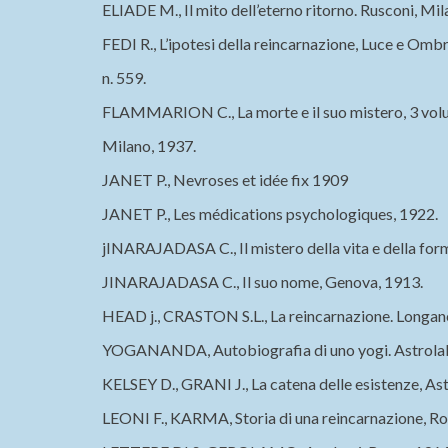
ELIADE M., Il mito dell’eterno ritorno. Rusconi, Mil
FEDI R., L’ipotesi della reincarnazione, Luce e Ombr
n. 559.
FLAMMARION C., La morte e il suo mistero, 3 vol
Milano, 1937.
JANET P., Nevroses et idée fix 1909
JANET P., Les médications psychologiques, 1922.
jINARAJADASA C., Il mistero della vita e della forma
JINARAJADASA C., Il suo nome, Genova, 1913.
HEAD j., CRASTON S.L., La reincarnazione. Longane
YOGANANDA, Autobiografia di uno yogi. Astrolab
KELSEY D., GRANI J., La catena delle esistenze, As
LEONI F., KARMA, Storia di una reincarnazione, 