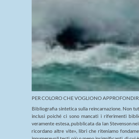
PER COLORO CHE VOGLIONO APPROFONDIR
Bibliografia sintetica sulla reincarnazione. Non tutt
inclusi poiché ci sono mancati i riferimenti biblio
veramente estesa, pubblicata da Ian Stevenson nei
ricordano altre vite», libri che riteniamo fondament
innumerevoli testi, più o meno insignificanti, di cui