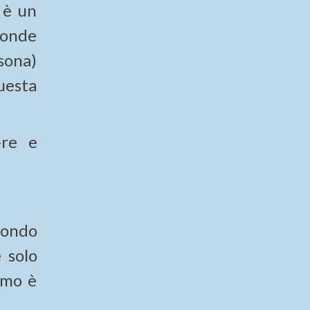
 è un
ponde
sona)
uesta
-re e
 mondo
 solo
smo è