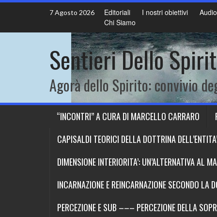
Skip
Editoriali
I nostri obiettivi
Audio
7 Agosto 2026
to
Chi Siamo
content
Sentieri Dello Spiri
Agorà dello Spirito: convivio deg
“INCONTRI” A CURA DI MARCELLO CARRARO
CAPISALDI TEORICI DELLA DOTTRINA DELL’ENTITA’ 
DIMENSIONE INTERIORITA’: UN’ALTERNATIVA AL M
INCARNAZIONE E REINCARNAZIONE SECONDO LA DOT
PERCEZIONE E SUB ––– PERCEZIONE DELLA SOP