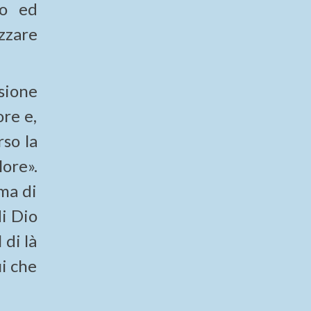
to ed
izzare
asione
ore e,
rso la
ore».
ima di
di Dio
 di là
ui che