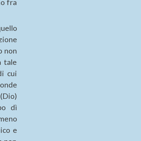
o fra
uello
zione
o non
 tale
i cui
ponde
(Dio)
po dì
 meno
ico e