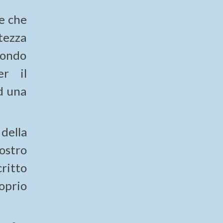
e che
tezza
mondo
er il
d una
della
ostro
critto
oprio