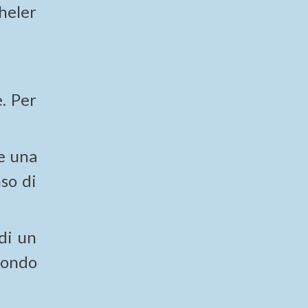
heler
. Per
e una
so di
di un
mondo