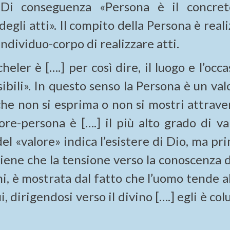
Di conseguenza «Persona è il concre
degli atti». Il compito della Persona è real
’individuo-corpo di realizzare atti.
ler è [….] per così dire, il luogo e l’occ
bili». In questo senso la Persona è un val
che non si esprima o non si mostri attrave
re-persona è [….] il più alto grado di val
el «valore» indica l’esistere di Dio, ma pr
tiene che la tensione verso la conoscenza 
ni, è mostrata dal fatto che l’uomo tende al
ui, dirigendosi verso il divino [….] egli è col