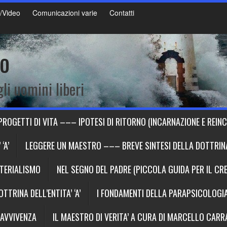
/Video
Comunicazioni varie
Contatti
to
li uomini liberi
PROGETTI DI VITA ––– IPOTESI DI RITORNO (INCARNAZIONE E REIN
‘A’
LEGGERE UN MAESTRO ––– BREVE SINTESI DELLA DOTTRINA 
ATERIALISMO
NEL SEGNO DEL PADRE (PICCOLA GUIDA PER IL CR
TRINA DELL’ENTITA’ ‘A’
I FONDAMENTI DELLA PARAPSICOLOG
RAVVIVENZA
IL MAESTRO DI VERITA’ A CURA DI MARCELLO CAR