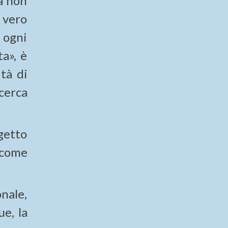
la non
è vero
d ogni
a», è
tà di
cerca
getto
 come
nale,
e, la